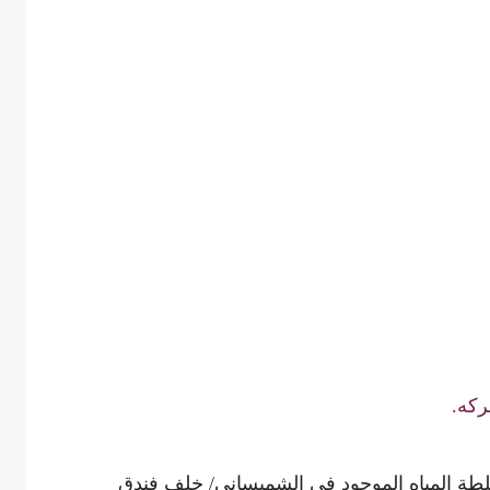
ركه.
سلطة المياه الموجود في الشميساني/ خلف فندق