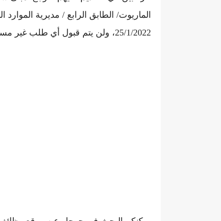
25/1/2022، ولن يتم قبول أي طلب غير مستوفى للأوراق والشروط المطلوبة.