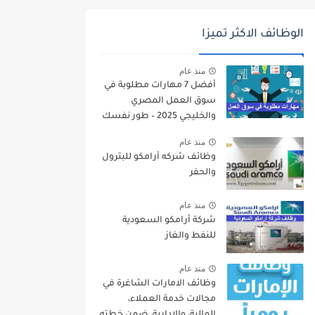
الوظائف الاكثر تميزا
منذ عام
أفضل 7 مهارات مطلوبة في
سوق العمل المصري
والخليجي 2025 – طور نفسك
الآن!
منذ عام
وظائف شركه أرامكو للبترول
والحفر
منذ عام
شركة أرامكو السعودية
للنفط والغاز
منذ عام
وظائف الامارات الشاغرة في
مجالات خدمة العملاء،
المالية، والإدارية، ضمن خطته