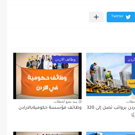
اردن
وظائف الاردن
حظات
منذ بضع لحظات
وظائف الأردن برواتب تصل إلى 320
وظائف مؤسسة حكوميةبالارادن
ا